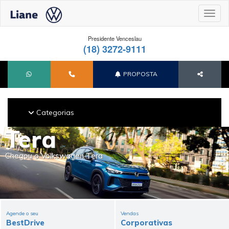
Toggl
Presidente Venceslau
(18) 3272-9111
PROPOSTA
Categorias
Tera
Chegou o Volkswagen Tera
Agende o seu
Vendas
BestDrive
Corporativas