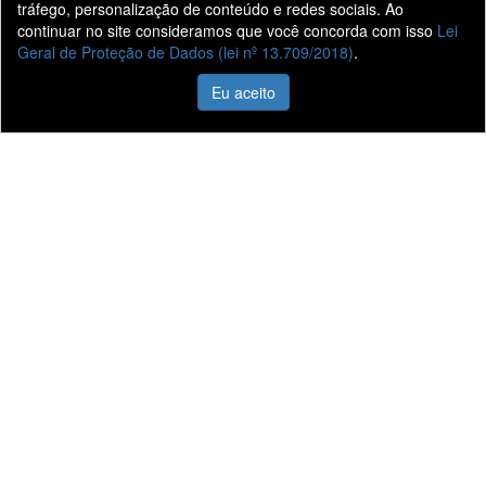
tráfego, personalização de conteúdo e redes sociais. Ao
continuar no site consideramos que você concorda com isso
Lei
Geral de Proteção de Dados (lei nº 13.709/2018)
.
Eu aceito
Nossas lojas
Presidente
Presidente
Prudente -
Venceslau -
Vila
Centro
Formosa
Av. Tiradentes
1040
Rua Antônio
Centro
Rodrigues
Presidente
1500
Venceslau - SP
Vila Formosa
Presidente
Prudente - SP