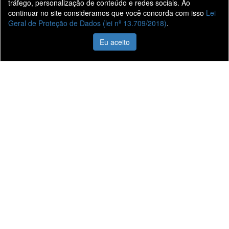
tráfego, personalização de conteúdo e redes sociais. Ao
continuar no site consideramos que você concorda com isso
Lei
Geral de Proteção de Dados (lei nº 13.709/2018)
.
Presidente
Presidente
Prudente -
Venceslau -
Eu aceito
Vila
Centro
Formosa
Av. Tiradentes
1040
Rua Antônio
Centro
Rodrigues
Presidente
1500
Venceslau - SP
Vila Formosa
Presidente
Prudente - SP
Ver no mapa
CNPJ:
Ver no mapa
55.555.965/0001-
32
CNPJ:
55.323.539/0001-
73