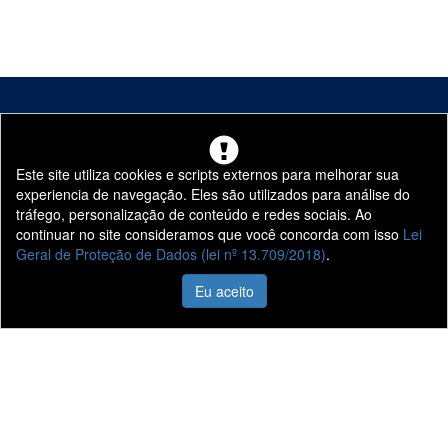
Este site utiliza cookies e scripts externos para melhorar sua
experiencia de navegação. Eles são utilizados para análise do
tráfego, personalização de conteúdo e redes sociais. Ao
continuar no site consideramos que você concorda com isso
Lei
Geral de Proteção de Dados (lei nº 13.709/2018)
.
Eu aceito
Liane Veículos
Vendas
Quem Somos
Veículos 0KM
Nossas Lojas
Veículos Seminovos
Fale Conosco
Vendas Corporativas
Trabalhe Conosco
Agendamento de
Serviços
Informações