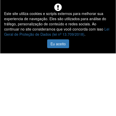
Este site utiliza cookies e scripts externos para melhorar sua
experiencia de navegação. Eles são utilizados para análise do
Presidente
Presidente
tráfego, personalização de conteúdo e redes sociais. Ao
Prudente -
Venceslau -
continuar no site consideramos que você concorda com isso
Lei
Vila
Centro
Geral de Proteção de Dados (lei nº 13.709/2018)
.
Formosa
Av. Tiradentes
1040
Eu aceito
Rua Antônio
Centro
Rodrigues
Presidente
1500
Venceslau - SP
Vila Formosa
Presidente
Prudente - SP
Ver no mapa
CNPJ:
Ver no mapa
55.555.965/0001-
32
CNPJ:
55.323.539/0001-
73